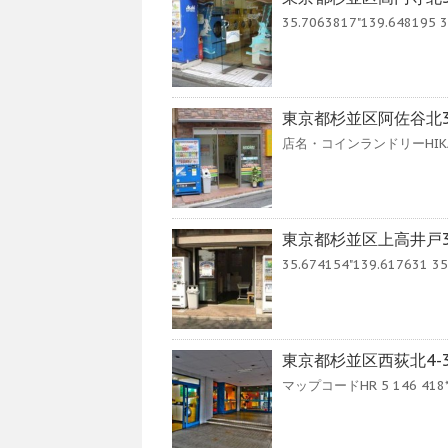
35.7063817"139.648195 35
東京都杉並区阿佐谷北3-
店名・コインランドリーHIKA
東京都杉並区上高井戸3
35.674154"139.617631 35.
東京都杉並区西荻北4-
マップコードHR 5 146 418*57 