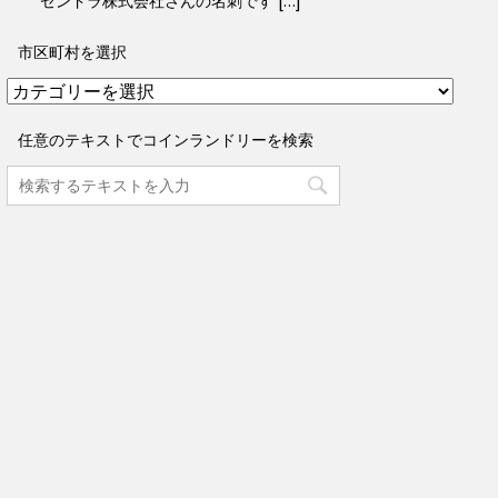
ゼンドラ株式会社さんの名刺です […]
市区町村を選択
市
区
町
任意のテキストでコインランドリーを検索
村
を
選
択