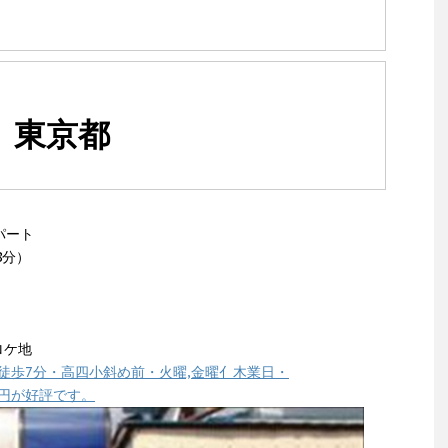
区、東京都
パート
8分）
ロケ地
徒歩7分・高四小斜め前・火曜,金曜亻木業日・
600円が好評です。