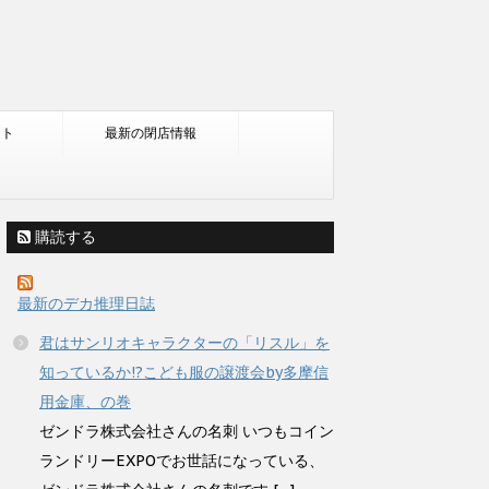
ント
最新の閉店情報
購読する
最新のデカ推理日誌
君はサンリオキャラクターの「リスル」を
知っているか!?こども服の譲渡会by多摩信
用金庫、の巻
ゼンドラ株式会社さんの名刺 いつもコイン
ランドリーEXPOでお世話になっている、