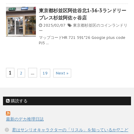
東京都杉並区阿佐谷北1-36-3ランドリー
プレス杉並阿佐ヶ谷店
2025/02/07
東京都杉並区のコインランドリ
ー
マップコードHR 721 591*26 Google plus code
PJ5 ...
1
…
2
19
Next »
購読する
最新のデカ推理日誌
君はサンリオキャラクターの「リスル」を知っているか!?こど