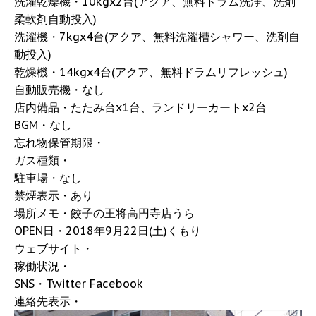
洗濯乾燥機・10kgx2台(アクア、無料ドラム洗浄、洗剤
柔軟剤自動投入)
洗濯機・7kgx4台(アクア、無料洗濯槽シャワー、洗剤自
動投入)
乾燥機・14kgx4台(アクア、無料ドラムリフレッシュ)
自動販売機・なし
店内備品・たたみ台x1台、ランドリーカートx2台
BGM・なし
忘れ物保管期限・
ガス種類・
駐車場・なし
禁煙表示・あり
場所メモ・餃子の王将高円寺店うら
OPEN日・2018年9月22日(土)くもり
ウェブサイト・
稼働状況・
SNS・Twitter Facebook
連絡先表示・