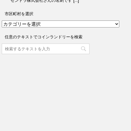
ゼンドラ株式会社さんの名刺です […]
市区町村を選択
市
区
町
任意のテキストでコインランドリーを検索
村
を
選
択