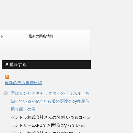
ント
最新の閉店情報
購読する
最新のデカ推理日誌
君はサンリオキャラクターの「リスル」を
知っているか!?こども服の譲渡会by多摩信
用金庫、の巻
ゼンドラ株式会社さんの名刺 いつもコイン
ランドリーEXPOでお世話になっている、