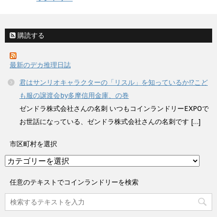
購読する
最新のデカ推理日誌
君はサンリオキャラクターの「リスル」を知っているか!?こど
も服の譲渡会by多摩信用金庫、の巻
ゼンドラ株式会社さんの名刺 いつもコインランドリーEXPOで
お世話になっている、ゼンドラ株式会社さんの名刺です […]
市区町村を選択
市
区
町
任意のテキストでコインランドリーを検索
村
を
選