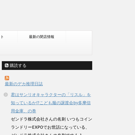
ント
最新の閉店情報
購読する
最新のデカ推理日誌
君はサンリオキャラクターの「リスル」を
知っているか!?こども服の譲渡会by多摩信
用金庫、の巻
ゼンドラ株式会社さんの名刺 いつもコイン
ランドリーEXPOでお世話になっている、