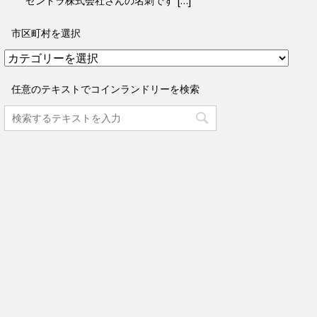
ゼンドラ株式会社さんの名刺です […]
市区町村を選択
市
区
町
任意のテキストでコインランドリーを検索
村
を
選
択