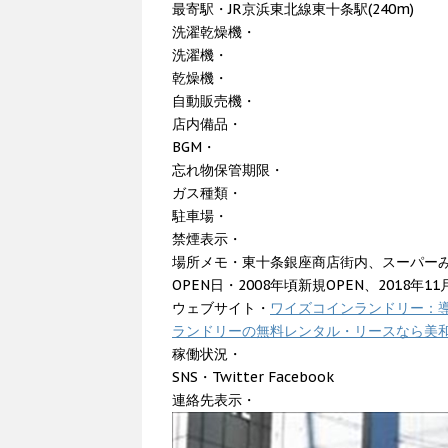
最寄駅・JR京浜東北線東十条駅(240m)
洗濯乾燥機・
洗濯機・
乾燥機・
自動販売機・
店内備品・
BGM・
忘れ物保管期限・
ガス種類・
駐車場・
禁煙表示・
場所メモ・東十条銀座商店街内、スーパー
OPEN日・2008年頃新規OPEN、2018年
ウェブサイト・
ワイズコインランドリー：
ランドリーの無料レンタル・リースなら美
稼働状況・
SNS・Twitter Facebook
連絡先表示・