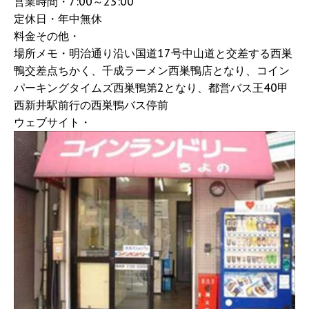
営業時間・7:00～23:00
定休日・年中無休
料金その他・
場所メモ・明治通り沿い国道17号中山道と交差する西巣
鴨交差点ちかく、千成ラーメン西巣鴨店となり、コイン
パーキングタイムズ西巣鴨第2となり、都営バス王40甲
西新井駅前行の西巣鴨バス停前
ウェブサイト・