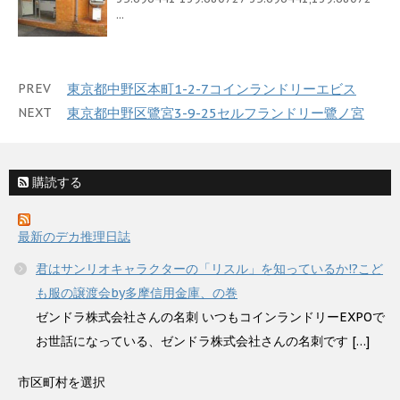
...
PREV
東京都中野区本町1-2-7コインランドリーエビス
NEXT
東京都中野区鷺宮3-9-25セルフランドリー鷺ノ宮
購読する
最新のデカ推理日誌
君はサンリオキャラクターの「リスル」を知っているか!?こど
も服の譲渡会by多摩信用金庫、の巻
ゼンドラ株式会社さんの名刺 いつもコインランドリーEXPOで
お世話になっている、ゼンドラ株式会社さんの名刺です […]
市区町村を選択