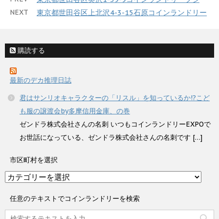
NEXT
東京都世田谷区上北沢4-3-15石原コインランドリー
購読する
最新のデカ推理日誌
君はサンリオキャラクターの「リスル」を知っているか!?こど
も服の譲渡会by多摩信用金庫、の巻
ゼンドラ株式会社さんの名刺 いつもコインランドリーEXPOで
お世話になっている、ゼンドラ株式会社さんの名刺です […]
市区町村を選択
市
区
町
任意のテキストでコインランドリーを検索
村
を