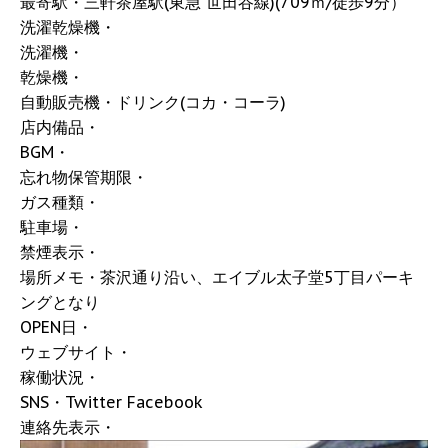
最寄駅・三軒茶屋駅(東急 世田谷線)(709ｍ/徒歩9分）
洗濯乾燥機・
洗濯機・
乾燥機・
自動販売機・ドリンク(コカ・コーラ)
店内備品・
BGM・
忘れ物保管期限・
ガス種類・
駐車場・
禁煙表示・
場所メモ・茶沢通り沿い、エイブル太子堂5丁目パーキ
ングとなり
OPEN日・
ウェブサイト・
稼働状況・
SNS・Twitter Facebook
連絡先表示・