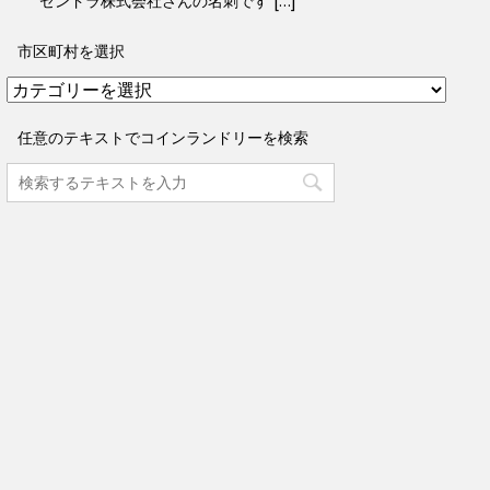
ゼンドラ株式会社さんの名刺です […]
市区町村を選択
市
区
町
任意のテキストでコインランドリーを検索
村
を
選
択