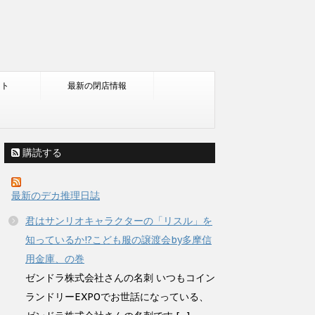
ント
最新の閉店情報
購読する
最新のデカ推理日誌
君はサンリオキャラクターの「リスル」を
知っているか!?こども服の譲渡会by多摩信
用金庫、の巻
ゼンドラ株式会社さんの名刺 いつもコイン
ランドリーEXPOでお世話になっている、