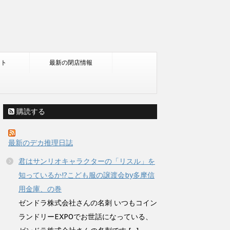
ント
最新の閉店情報
購読する
最新のデカ推理日誌
君はサンリオキャラクターの「リスル」を
知っているか!?こども服の譲渡会by多摩信
用金庫、の巻
ゼンドラ株式会社さんの名刺 いつもコイン
ランドリーEXPOでお世話になっている、