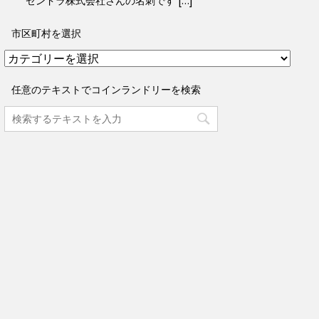
ゼンドラ株式会社さんの名刺です […]
市区町村を選択
市
区
町
任意のテキストでコインランドリーを検索
村
を
選
択