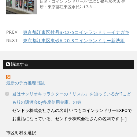
店名・コインランドリー/ピエロ148号永代店 住
所・東京都江東区永代2-17-8 ...
PREV
東京都江東区牡丹3-12-5コインランドリーイナガキ
NEXT
東京都江東区東砂6-20-3コインランドリー新洗組
購読する
最新のデカ推理日誌
君はサンリオキャラクターの「リスル」を知っているか!?こど
も服の譲渡会by多摩信用金庫、の巻
ゼンドラ株式会社さんの名刺 いつもコインランドリーEXPOで
お世話になっている、ゼンドラ株式会社さんの名刺です […]
市区町村を選択