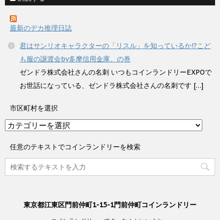
最新のデカ推理日誌
君はサンリオキャラクターの「リスル」を知っているか!?こど
も服の譲渡会by多摩信用金庫、の巻
ゼンドラ株式会社さんの名刺 いつもコインランドリーEXPOで
お世話になっている、ゼンドラ株式会社さんの名刺です […]
市区町村を選択
市
区
町
任意のテキストでコインランドリーを検索
村
を
選
択
東京都江東区門前仲町1-15-1門前仲町コインランドリー