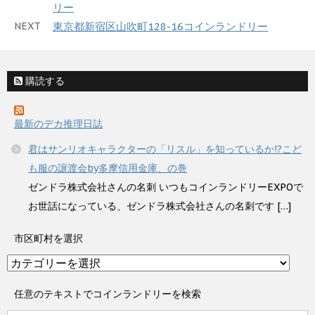
リー
NEXT
東京都新宿区山吹町128-16コインランドリー
購読する
最新のデカ推理日誌
君はサンリオキャラクターの「リスル」を知っているか!?こど
も服の譲渡会by多摩信用金庫、の巻
ゼンドラ株式会社さんの名刺 いつもコインランドリーEXPOで
お世話になっている、ゼンドラ株式会社さんの名刺です […]
市区町村を選択
市
区
町
任意のテキストでコインランドリーを検索
村