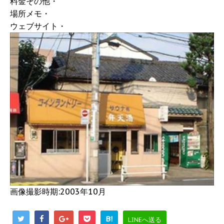
料金その他・
場所メモ・
ウェブサイト・
画像撮影時期:2003年10月
B!
LINEへ送る