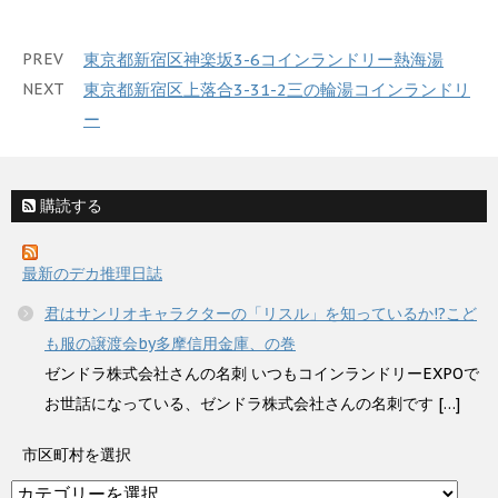
PREV
東京都新宿区神楽坂3-6コインランドリー熱海湯
NEXT
東京都新宿区上落合3-31-2三の輪湯コインランドリ
ー
購読する
最新のデカ推理日誌
君はサンリオキャラクターの「リスル」を知っているか!?こど
も服の譲渡会by多摩信用金庫、の巻
ゼンドラ株式会社さんの名刺 いつもコインランドリーEXPOで
お世話になっている、ゼンドラ株式会社さんの名刺です […]
市区町村を選択
市