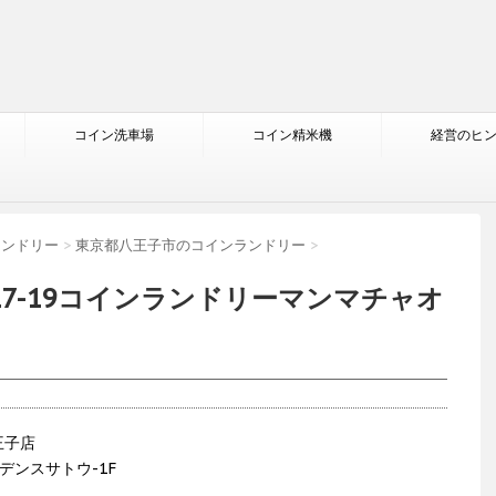
コイン洗車場
コイン精米機
経営のヒ
ランドリー
>
東京都八王子市のコインランドリー
>
17-19コインランドリーマンマチャオ
王子店
デンスサトウ-1F