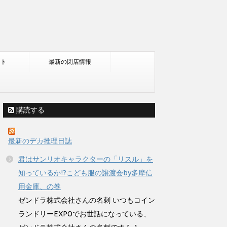
ント
最新の閉店情報
購読する
最新のデカ推理日誌
君はサンリオキャラクターの「リスル」を
知っているか!?こども服の譲渡会by多摩信
用金庫、の巻
ゼンドラ株式会社さんの名刺 いつもコイン
ランドリーEXPOでお世話になっている、