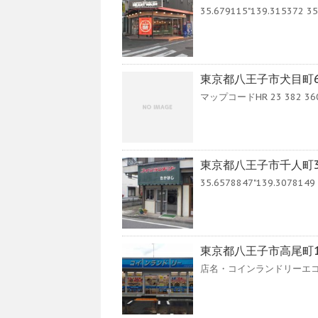
35.679115"139.315372 35.
東京都八王子市犬目町6
マップコードHR 23 382 360*73
東京都八王子市千人町3
35.6578847"139.3078149 3
東京都八王子市高尾町1
店名・コインランドリーエコク