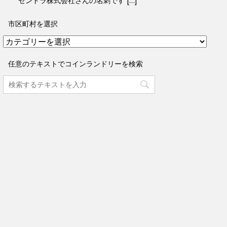
ゼンドラ株式会社さんの名刺です […]
市区町村を選択
市
区
町
任意のテキストでコインランドリーを検索
村
を
選
択