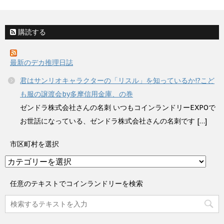
購読する
最新のデカ推理日誌
君はサンリオキャラクターの「リスル」を知っているか!?こど
も服の譲渡会by多摩信用金庫、の巻
ゼンドラ株式会社さんの名刺 いつもコインランドリーEXPOで
お世話になっている、ゼンドラ株式会社さんの名刺です […]
市区町村を選択
市
区
町
任意のテキストでコインランドリーを検索
村
を
選