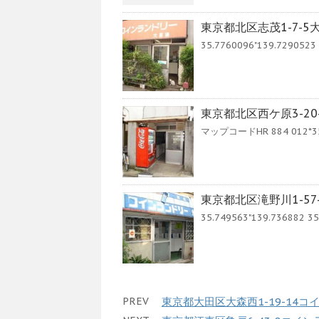
東京都北区志茂1-7-
35.7760096"139.7290523 3
東京都北区西ケ原3-20
マップコードHR 884 012*35 G
東京都北区滝野川1-5
35.749563"139.736882 35.
PREV
東京都大田区大森西1-19-14