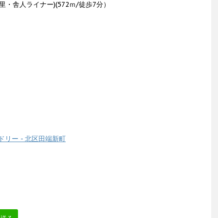
・舎人ライナー)(572ｍ/徒歩7分）
リー - 北区田端新町