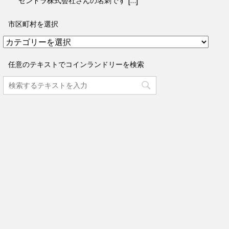
ゼンドラ株式会社さんの名刺です […]
市区町村を選択
市
区
町
任意のテキストでコインランドリーを検索
村
を
選
択