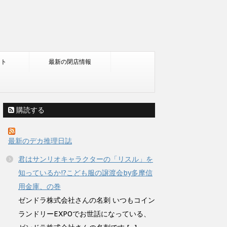
ント
最新の閉店情報
購読する
最新のデカ推理日誌
君はサンリオキャラクターの「リスル」を
知っているか!?こども服の譲渡会by多摩信
用金庫、の巻
ゼンドラ株式会社さんの名刺 いつもコイン
ランドリーEXPOでお世話になっている、