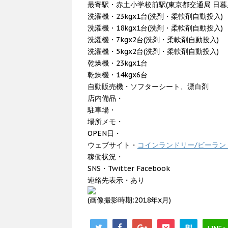
最寄駅・赤土小学校前駅(東京都交通局 日暮里
洗濯機・23kgx1台(洗剤・柔軟剤自動投入)
洗濯機・18kgx1台(洗剤・柔軟剤自動投入)
洗濯機・7kgx2台(洗剤・柔軟剤自動投入)
洗濯機・5kgx2台(洗剤・柔軟剤自動投入)
乾燥機・23kgx1台
乾燥機・14kgx6台
自動販売機・ソフターシート、漂白剤
店内備品・
駐車場・
場所メモ・
OPEN日・
ウェブサイト・
コインランドリー/ビーランド
稼働状況・
SNS・Twitter Facebook
連絡先表示・あり
(画像撮影時期:2018年x月)
B!