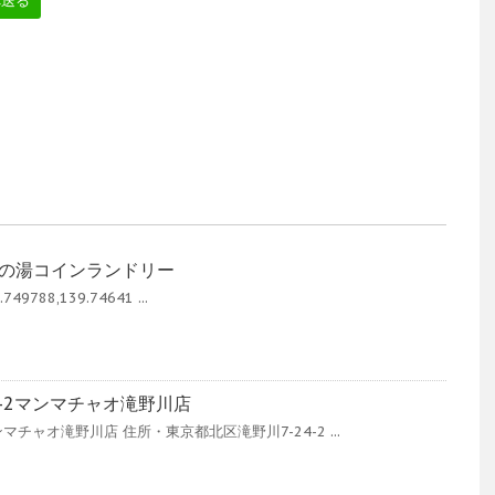
へ送る
金の湯コインランドリー
749788,139.74641 ...
4-2マンマチャオ滝野川店
ャオ滝野川店 住所・東京都北区滝野川7-24-2 ...