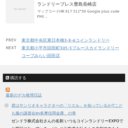
ランドリープレス豊島長崎店
マップコードHR 817 312*50 Google plus code
PMJ ...
PREV
東京都中央区東日本橋3-8-6コインランドリー
NEXT
東京都小平市回田町305-5ブルースカイランドリー
コープみらい回田店
購読する
最新のデカ推理日誌
君はサンリオキャラクターの「リスル」を知っているか!?こど
も服の譲渡会by多摩信用金庫、の巻
ゼンドラ株式会社さんの名刺 いつもコインランドリーEXPOで