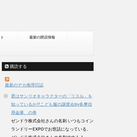
ント
最新の閉店情報
購読する
最新のデカ推理日誌
君はサンリオキャラクターの「リスル」を
知っているか!?こども服の譲渡会by多摩信
用金庫、の巻
ゼンドラ株式会社さんの名刺 いつもコイン
ランドリーEXPOでお世話になっている、