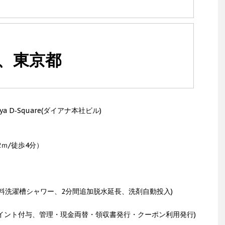
区、東京都
a D‐Square(ダイアナ本社ビル)
2ｍ/徒歩4分）
 無料洗濯槽シャワー、2分間追加脱水延長、洗剤自動投入)
ポイント付与、管理・現金両替・領収書発行・クーポン利用発行)