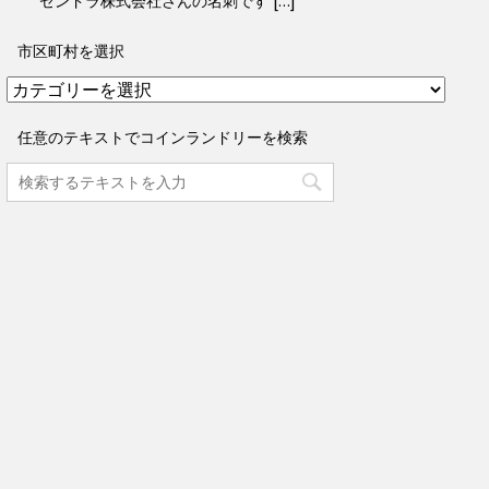
ゼンドラ株式会社さんの名刺です […]
市区町村を選択
市
区
町
任意のテキストでコインランドリーを検索
村
を
選
択