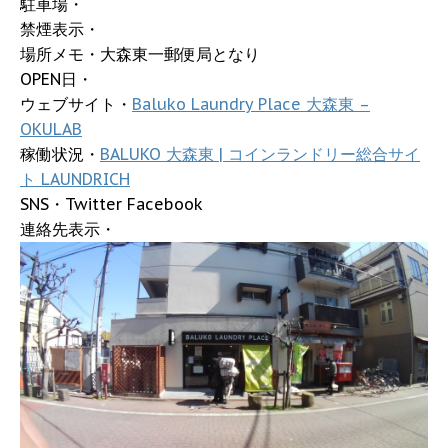
駐車場・
禁煙表示・
場所メモ・大森東一郵便局となり
OPEN日・
ウェブサイト・
Baluko Laundry Place 大森東 –
OKULAB
稼働状況・
BALUKO 大森東 | コインランドリー総合サイ
ト LAUNDRICH
SNS・Twitter Facebook
連絡先表示・