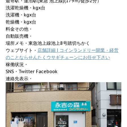
最寄駅・蓮沼駅(東急 池上線)(179ｍ/徒歩2分）
洗濯乾燥機・kgx台
洗濯機・kgx台
乾燥機・kgx台
料金その他・
自動販売機・
場所メモ・東急池上線池上8号踏切ちかく
ウェブサイト・
店舗詳細 | コインランドリー開業・経営
のことならせんたくウサギチェーンにお任せ下さい
稼働状況・
SNS・Twitter Facebook
連絡先表示・