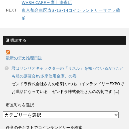
WASH CAFE三鷹上連雀店
NEXT
東京都台東区寿3-13-14コインランドリーサクラ蔵
前
購読する
最新のデカ推理日誌
君はサンリオキャラクターの「リスル」を知っているか!?こど
も服の譲渡会by多摩信用金庫、の巻
ゼンドラ株式会社さんの名刺 いつもコインランドリーEXPOで
お世話になっている、ゼンドラ株式会社さんの名刺です […]
市区町村を選択
市
区
町
任意のテキストでコインランドリーを検索