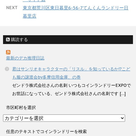
NEXT
東京都荒川区東日暮里6-56-7てんくんランドリー日
暮里店
購読する
最新のデカ推理日誌
君はサンリオキャラクターの「リスル」を知っているか!?こど
も服の譲渡会by多摩信用金庫、の巻
ゼンドラ株式会社さんの名刺 いつもコインランドリーEXPOで
お世話になっている、ゼンドラ株式会社さんの名刺です […]
市区町村を選択
市
区
町
任意のテキストでコインランドリーを検索